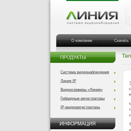
О компании
Скачать
Tan
Система видеонаблюдения
Линия IP
Э
с
Видеосерверы «Линия»
Гибридные регистраторы
IP-видеорегистраторы
т
с
Т
о