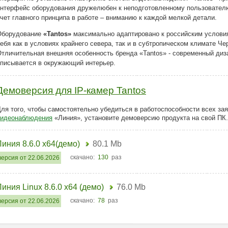
нтерфейс оборудования дружелюбен к неподготовленному пользователю
чет главного принципа в работе – вниманию к каждой мелкой детали.
Оборудование
«Tantos»
максимально адаптировано к российским услови
ебя как в условиях крайнего севера, так и в субтропическом климате Ч
тличительная внешняя особенность бренда «Tantos» - современный диз
писывается в окружающий интерьер.
Демоверсия для IP-камер Tantos
ля того, чтобы самостоятельно убедиться в работоспособности всех з
видеонаблюдения
«Линия», установите демоверсию продукта на свой ПК.
Линия 8.6.0 x64(демо)
80.1 Mb
скачано:
130
раз
версия от 22.06.2026
Линия Linux 8.6.0 x64 (демо)
76.0 Mb
скачано:
78
раз
версия от 22.06.2026