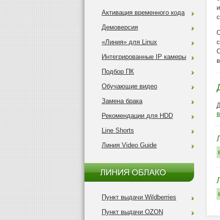
и
Активация временного кода
с
Демоверсия
«Линия» для Linux
с
О
Интегрированные IP камеры
в
Подбор ПК
Обучающие видео
Замена брака
Д
Рекомендации для HDD
Line Shorts
Линия Video Guide
Пункт выдачи Wildberries
Пункт выдачи OZON