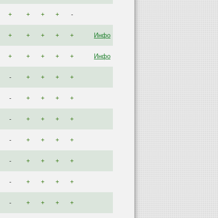
+
+
+
+
-
+
+
+
+
+
Инфо
+
+
+
+
+
Инфо
-
+
+
+
+
-
+
+
+
+
-
+
+
+
+
-
+
+
+
+
-
+
+
+
+
-
+
+
+
+
-
+
+
+
+