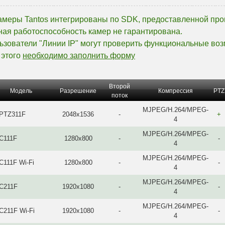
камеры Tantos интегрированы по SDK, предоставленной про
ная работоспособность камер не гарантирована.
ьзователи "Линии IP" могут проверить функциональные воз
 этого
необходимо заполнить форму
Второй
Модель
Разрешение
Компрессия
PTZ
поток
MJPEG/H.264/MPEG-
-PTZ311F
2048x1536
-
+
4
MJPEG/H.264/MPEG-
-C111F
1280x800
-
-
4
MJPEG/H.264/MPEG-
C111F Wi-Fi
1280x800
-
-
4
MJPEG/H.264/MPEG-
-C211F
1920x1080
-
-
4
MJPEG/H.264/MPEG-
C211F Wi-Fi
1920x1080
-
-
4