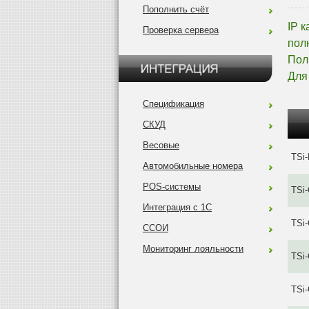
Пополнить счёт
IP 
Проверка сервера
пол
Пол
Для
Спецификация
СКУД
Весовые
TSi
Автомобильные номера
POS-системы
TSi
Интеграция с 1С
TSi-
ССОИ
Мониторинг лояльности
TSi
TSi-