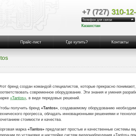
+7 (727)
310-12
Телефон для связи
Казахстан
Прайс-лист
Где купить?
Контакты
tos
тот бренд создан командой специалистов, которые прекрасно понимают
оответствовать современное оборудование. Эти знания и умения разраб
марке
«Tantos»
, в виде передовых решений.
Чтобы получить бренд
«Tantos»
, создаваемому оборудованию необходим
ехнического прогресса, обладать инновационными решениями и техноло
очетанием стоимости и качества.
орговая марка
«Tantos»
предлагает простые и качественные системы ви
перации по установке и настройке систем видеонаблюдения «Tantos» п