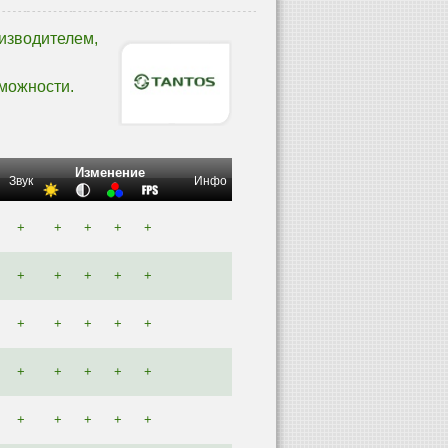
изводителем,
можности.
Изменение
Звук
Инфо
+
+
+
+
+
+
+
+
+
+
+
+
+
+
+
+
+
+
+
+
+
+
+
+
+