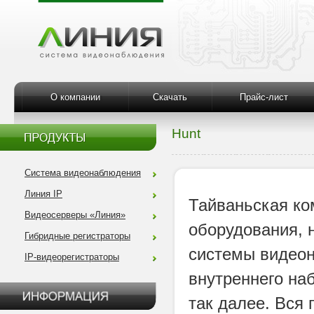
О компании
Скачать
Прайс-лист
Hunt
Система видеонаблюдения
Линия IP
Тайваньская к
Видеосерверы «Линия»
оборудования, 
Гибридные регистраторы
системы видеон
IP-видеорегистраторы
внутреннего на
так далее. Вся