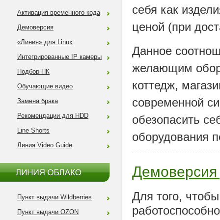
себя как издел
Активация временного кода
ценой (при дост
Демоверсия
«Линия» для Linux
Данное соотнош
Интегрированные IP камеры
желающим обору
Подбор ПК
коттедж, магаз
Обучающие видео
современной си
Замена брака
Рекомендации для HDD
обезопасить се
Line Shorts
оборудования п
Линия Video Guide
Демоверсия
Для того, чтоб
Пункт выдачи Wildberries
работоспособно
Пункт выдачи OZON