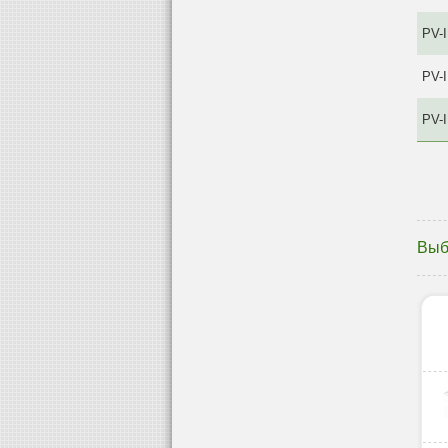
PV-I
PV-
PV-
Выб