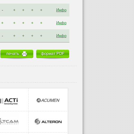
-
+
+
+
+
Инфо
+
+
+
+
+
Инфо
-
+
+
+
+
Инфо