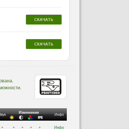
ована.
можности.
Изменение
Звук
Инфо
+
+
+
+
+
Инфо