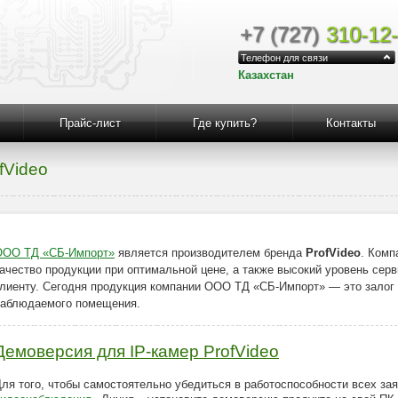
+7 (727)
310-12
Телефон для связи
Казахстан
Прайс-лист
Где купить?
Контакты
fVideo
ООО ТД «СБ-Импорт»
является производителем бренда
ProfVideo
. Комп
ачество продукции при оптимальной цене, а также высокий уровень серв
лиенту. Сегодня продукция компании ООО ТД «СБ-Импорт» — это залог
наблюдаемого помещения.
Демоверсия для IP-камер ProfVideo
ля того, чтобы самостоятельно убедиться в работоспособности всех з