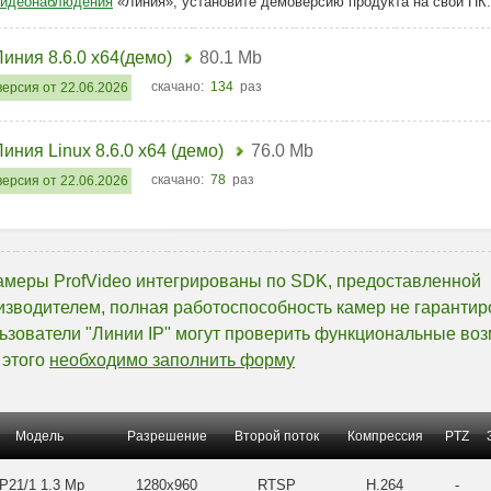
видеонаблюдения
«Линия», установите демоверсию продукта на свой ПК.
Линия 8.6.0 x64(демо)
80.1 Mb
скачано:
134
раз
версия от 22.06.2026
Линия Linux 8.6.0 x64 (демо)
76.0 Mb
скачано:
78
раз
версия от 22.06.2026
камеры ProfVideo интегрированы по SDK, предоставленной
изводителем, полная работоспособность камер не гарантир
ьзователи "Линии IP" могут проверить функциональные воз
 этого
необходимо заполнить форму
Модель
Разрешение
Второй поток
Компрессия
PTZ
P21/1 1.3 Mp
1280x960
RTSP
H.264
-