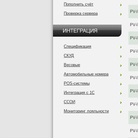
Пополнить счёт
PV-I
Проверка сервера
PV-
PV-
Спецификация
PV-
СКУД
PV-
Весовые
Автомобильные номера
PV-
POS-системы
PV-
Интеграция с 1С
ССОИ
PV-
Мониторинг лояльности
PV-
PV-