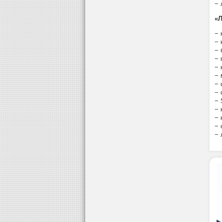
− 
«Л
− 
− 
− 
− 
− 
− 
− 
− 
− 
− 
− 
− 
− 