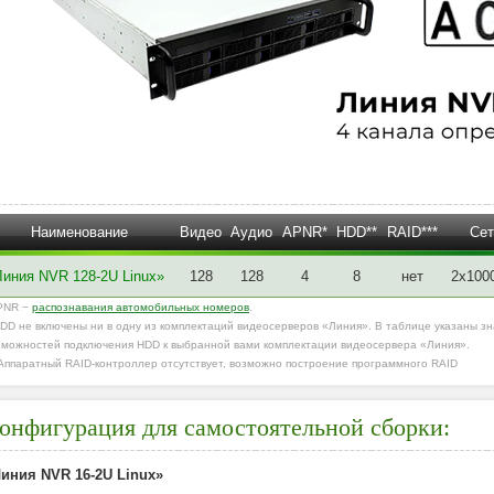
Наименование
Видео
Аудио
APNR*
HDD**
RAID***
Сет
Линия NVR 128-2U Linux»
128
128
4
8
нет
2х100
PNR −
распознавания автомобильных номеров
.
HDD не включены ни в одну из комплектаций видеосерверов «Линия». В таблице указаны з
зможностей подключения HDD к выбранной вами комплектации видеосервера «Линия».
*Аппаратный RAID-контроллер отсутствует, возможно построение программного RAID
онфигурация для самостоятельной сборки:
иния NVR 16-2U Linux»