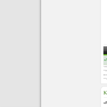
«
*A
**
во
**
К
«Л