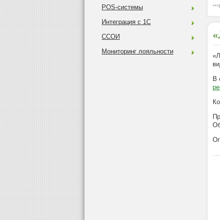
POS-системы
**
Интеграция с 1С
«
ССОИ
Мониторинг лояльности
«Л
ви
В 
ре
Ко
Пр
Об
Оп