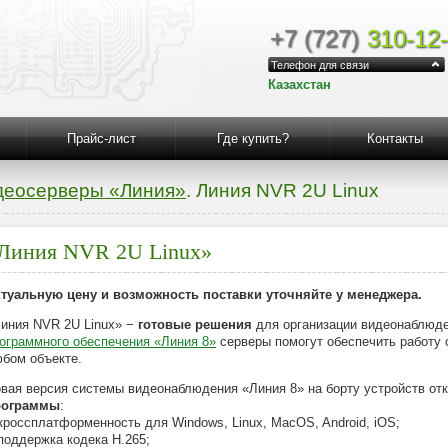
+7 (727)
310-12
Телефон для связи
Казахстан
Прайс-лист
Где купить?
Контакты
деосерверы «Линия»
. Линия NVR 2U Linux
Линия NVR 2U Linux»
туальную цену и возможность поставки уточняйте у менеджера.
иния NVR 2U Linux» −
готовые решения
для организации видеонаблюде
ограммного обеспечения «Линия 8»
серверы помогут обеспечить работу 
бом объекте.
вая версия системы видеонаблюдения «Линия 8» на борту устройств от
рограммы
:
кроссплатформенность для Windows, Linux, MacOS, Android, iOS;
поддержка кодека H.265;