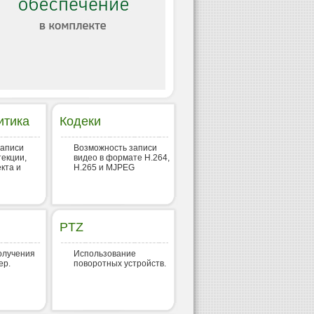
итика
Кодеки
записи
Возможность записи
текции,
видео в формате H.264,
кта и
H.265 и MJPEG
PTZ
олучения
Использование
ер.
поворотных устройств.