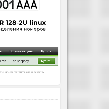
ь
Розничная цена
Купить
0 Mb
по запросу
Купить
начения, соответствующие количеству