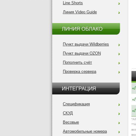
Line Shorts
Линия Video Guide
Пункт выдачи Wildberries
Пункт выдачи OZON
Пополнить счёт
Проверка сервера
«
«
Спецификация
«
СКУД
*A
Весовые
**
во
Автомобильные номера
мо