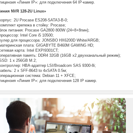
лицензия «Линия IP»: для подключения 64 IP-камер.
иния NVR 128-2U Linux»
корпус: 2U Procase ES208-SATA3-B-0;
комплект крепежа в стойку: Procase;
блок питания: Procase GA2800 800W (24+8+8пин);
процессор: Intel Core i5 10500;
кулер для процессора: JONSBO HX6200D White/ARGB;
материнская плата: GIGABYTE B460M GAMING HD;
cетевая карта: Intel EXPI9301CT;
оперативная память: DDR4 32GB (16GB x2 двухканальный режим);
SSD: 1 x 256GB M.2;
контроллер: HBA-адаптер LSI/Broadcom SAS 9300-8i;
кабель: 2 x SFF-8643 to 4xSATA 0.5м;
операционная система: Debian 11 + XFCE;
лицензия «Линия IP»: для подключения 128 IP камер.