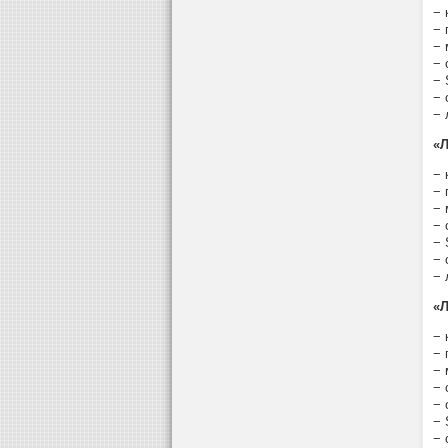
− 
− 
− 
− 
− 
− 
− 
«Л
− 
− 
− 
− 
− 
− 
− 
«Л
− 
− 
− 
− 
− 
− 
− 