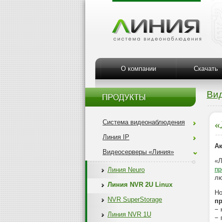
О компании
Скачать
Ви
Система видеонаблюдения
«
Линия IP
Ак
Видеосерверы «Линия»
«Л
пр
Линия Neuro
лю
Линия NVR 2U Linux
Но
NVR SuperStorage
п
− 
Линия NVR 1U
− 