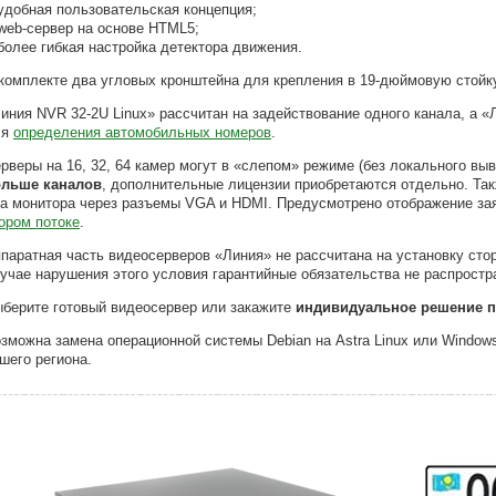
удобная пользовательская концепция;
web-сервер на основе HTML5;
более гибкая настройка детектора движения.
комплекте два угловых кронштейна для крепления в 19-дюймовую стойк
иния NVR 32-2U Linux» рассчитан на задействование одного канала, а «
ля
определения автомобильных номеров
.
рверы на 16, 32, 64 камер могут в «слепом» режиме (без локального вы
ольше каналов
, дополнительные лицензии приобретаются отдельно. Та
а монитора через разъемы VGA и HDMI. Предусмотрено отображение зая
ором потоке
.
паратная часть видеосерверов «Линия» не рассчитана на установку сто
учае нарушения этого условия гарантийные обязательства не распростр
берите готовый видеосервер или закажите
индивидуальное решение п
зможна замена операционной системы Debian на Astra Linux или Window
шего региона.