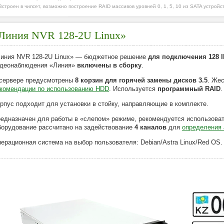
*Встроен в чипсет, возможно построение RAID массивов уровней 0, 1, 5, 10 из SATA устройст
Линия NVR 128-2U Linux»
иния NVR 128-2U Linux» — бюджетное решение
для подключения 128 I
деонаблюдения «Линия»
включены в сборку
.
сервере предусмотрены
8 корзин для горячей замены дисков 3.5
. Же
комендации по использованию HDD
. Используется
программный RAID
.
рпус подходит для установки в стойку, направляющие в комплекте.
едназначен для работы в «слепом» режиме, рекомендуется использоват
орудование рассчитано на задействование
4 каналов
для
определения
ерационная система на выбор пользователя: Debian/Astra Linux/Red OS.