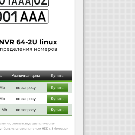
ь
Розничная цена
Купить
 Mb
по запросу
Купить
 Mb
по запросу
Купить
0 Mb
по запросу
Купить
начения, соответствующие количеству
т быть установлены только HDD с 3 боковыми