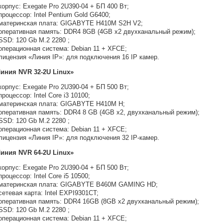
корпус: Exegate Pro 2U390-04 + БП 400 Вт;
процессор: Intel Pentium Gold G6400;
материнская плата: GIGABYTE H410M S2H V2;
оперативная память: DDR4 8GB (4GB x2 двухканальный режим);
SSD: 120 Gb M.2 2280 ;
операционная система: Debian 11 + XFCE;
лицензия «Линия IP»: для подключения 16 IP камер.
иния NVR 32-2U Linux»
корпус: Exegate Pro 2U390-04 + БП 500 Вт;
процессор: Intel Core i3 10100;
материнская плата: GIGABYTE H410M H;
оперативная память: DDR4 8 GB (4GB x2, двухканальный режим);
SSD: 120 Gb M.2 2280 ;
операционная система: Debian 11 + XFCE;
лицензия «Линия IP»: для подключения 32 IP-камер.
иния NVR 64-2U Linux»
корпус: Exegate Pro 2U390-04 + БП 500 Вт;
процессор: Intel Core i5 10500;
материнская плата: GIGABYTE B460M GAMING HD;
cетевая карта: Intel EXPI9301CT;
оперативная память: DDR4 16GB (8GB x2 двухканальный режим);
SSD: 120 Gb M.2 2280 ;
операционная система: Debian 11 + XFCE;