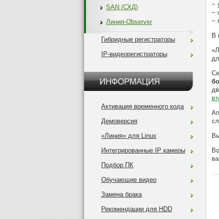
− 
SAN (СХД)
− 
− 
Линия-Observer
В 
Гибридные регистраторы
«Л
IP-видеорегистраторы
д
Се
б
дв
вт
Активация временного кода
Ап
Демоверсия
сл
«Линия» для Linux
Вы
Интегрированные IP камеры
Во
ва
Подбор ПК
Обучающие видео
Замена брака
Рекомендации для HDD