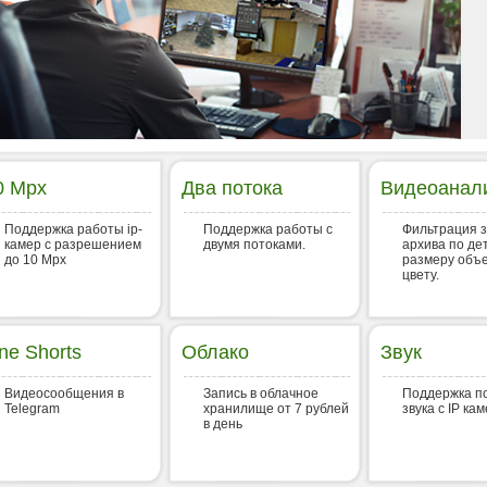
0 Mpx
Два потока
Видеоанал
Поддержка работы ip-
Поддержка работы с
Фильтрация 
камер с разрешением
двумя потоками.
архива по де
до 10 Mpx
размеру объе
цвету.
ine Shorts
Облако
Звук
Видеосообщения в
Запись в облачное
Поддержка п
Telegram
хранилище от 7 рублей
звука с IP кам
в день