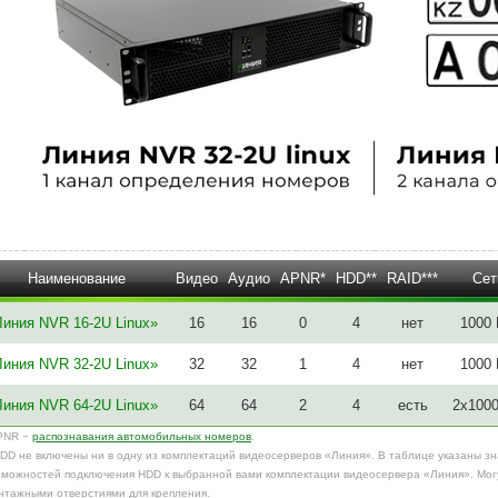
Наименование
Видео
Аудио
APNR*
HDD**
RAID***
Сет
Линия NVR 16-2U Linux»
16
16
0
4
нет
1000
Линия NVR 32-2U Linux»
32
32
1
4
нет
1000
Линия NVR 64-2U Linux»
64
64
2
4
есть
2х100
PNR −
распознавания автомобильных номеров
.
HDD не включены ни в одну из комплектаций видеосерверов «Линия». В таблице указаны з
зможностей подключения HDD к выбранной вами комплектации видеосервера «Линия». Могу
нтажными отверстиями для крепления.