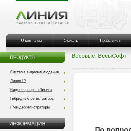
О компании
Скачать
Прайс-лист
Весовые
. ВесыСофт
Система видеонаблюдения
Линия IP
Видеосерверы «Линия»
Гибридные регистраторы
IP-видеорегистраторы
По вопрос