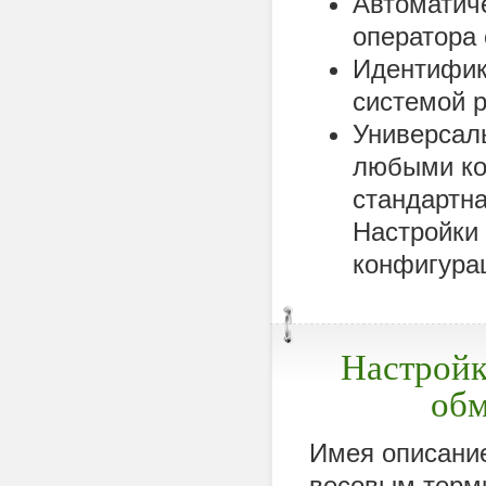
Автоматич
оператора 
Идентифик
системой 
Универсал
любыми ко
стандартн
Настройки
конфигурац
Настройк
обм
Имея описани
весовым терм