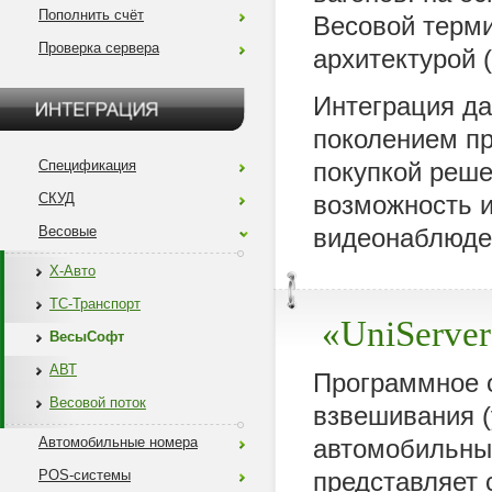
Пополнить счёт
Весовой терми
Проверка сервера
архитектурой 
Интеграция д
поколением пр
покупкой реше
Спецификация
возможность и
СКУД
видеонаблюде
Весовые
X-Авто
ТС-Транспорт
«UniServe
ВесыСофт
АВТ
Программное 
Весовой поток
взвешивания (
автомобильны
Автомобильные номера
представляет 
POS-системы