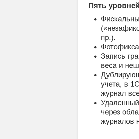
Пять уровней
Фискальны
(«незафикс
пр.).
Фотофиксац
Запись гр
веса и неш
Дублирующ
учета, в 1
журнал вс
Удаленный
через обла
журналов 