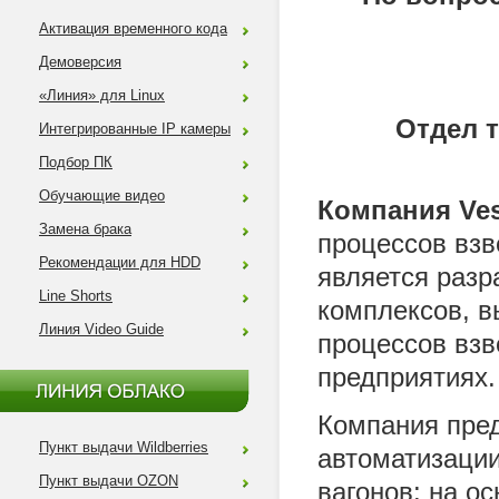
Активация временного кода
Демоверсия
«Линия» для Linux
Отдел 
Интегрированные IP камеры
Подбор ПК
Обучающие видео
Компания Ves
Замена брака
процессов взв
Рекомендации для HDD
является раз
Line Shorts
комплексов, 
Линия Video Guide
процессов взв
предприятиях.
Компания пре
Пункт выдачи Wildberries
автоматизации
Пункт выдачи OZON
вагонов: на о