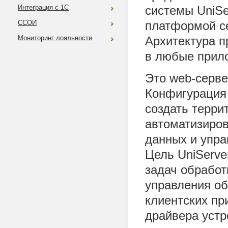
системы UniSe
Интеграция с 1С
платформой с
ССОИ
Архитектура п
Мониторинг лояльности
в любые прил
Это web-серве
Конфигурация
создать терри
автоматизиров
данных и упра
Цель UniServe
задач обработ
управления о
клиентских пр
драйвера устр