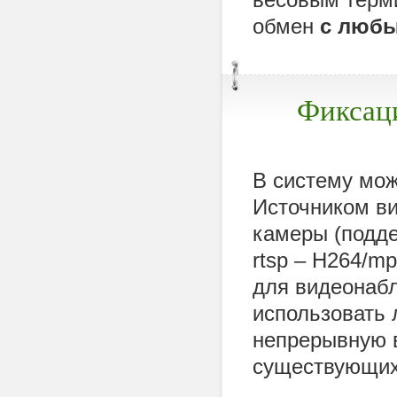
обмен
с люб
Фиксац
В систему мо
Источником ви
камеры (подд
rtsp – H264/m
для видеонаб
использовать 
непрерывную 
существующих 