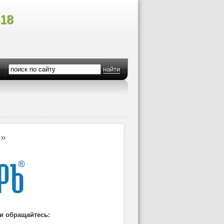
-18
найти
e»
и обращайтесь: