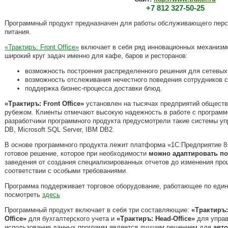
+7 812 327-50-25
Программный продукт предназначен для работы обслуживающего перс
питания.
«Трактиръ: Front Office»
включает в себя ряд инновационных механизм
широкий круг задач именно для кафе, баров и ресторанов:
возможность построения распределенного решения для сетевых
возможность отслеживания нечестного поведения сотрудников 
поддержка бизнес-процесса доставки блюд.
«Трактиръ: Front Office»
установлен на тысячах предприятий обществе
рубежом. Клиенты отмечают высокую надежность в работе с программ
разработчики программного продукта предусмотрели такие системы уп
DB, Microsoft SQL Server, IBM DB2.
В основе программного продукта лежит платформа «1С:Предприятие 8». 
готовое решение, которое при необходимости
можно адаптировать по
заведения от создания специализированных отчетов до изменения про
соответствии с особыми требованиями.
Программа поддерживает торговое оборудование, работающее по един
посмотреть
здесь
Программный продукт включает в себя три составляющие:
«Трактиръ: 
Office»
для бухгалтерского учета и
«Трактиръ: Head-Office»
для управ
использование данных программ является лучшим решением для
авт