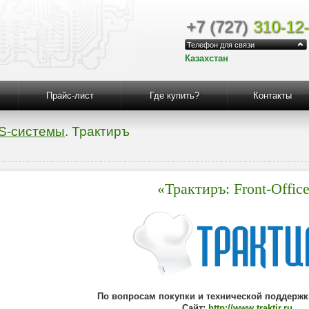
+7 (727)
310-12
Телефон для связи
Казахстан
Прайс-лист
Где купить?
Контакты
S-системы
. Трактиръ
«Трактиръ: Front-Offic
По вопросам покупки и технической поддержк
Сайт:
http://www.traktir.ru