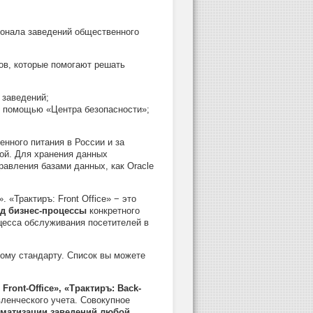
онала заведений общественного
ов, которые помогают решать
 заведений;
с помощью «Центра безопасности»;
нного питания в России и за
ой. Для хранения данных
равления базами данных, как Oracle
«Трактиръ: Front Office» − это
д бизнес-процессы
конкретного
цесса обслуживания посетителей в
ому стандарту. Список вы можете
Front-Office», «Трактиръ: Back-
ленческого учета. Совокупное
оматизации заведений любой