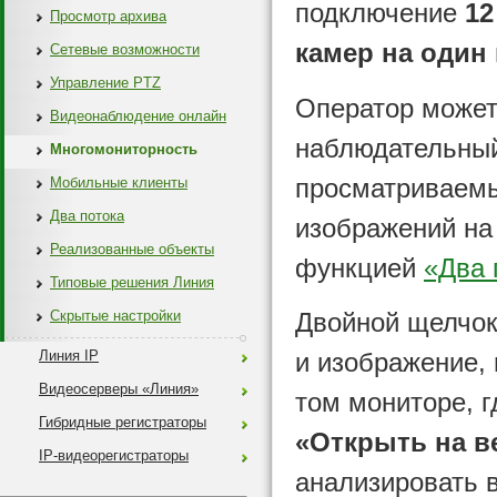
подключение
12
Просмотр архива
камер на один
Сетевые возможности
Управление PTZ
Оператор може
Видеонаблюдение онлайн
наблюдательный
Многомониторность
просматриваемы
Мобильные клиенты
Два потока
изображений на
Реализованные объекты
функцией
«Два 
Типовые решения Линия
Двойной щелчок
Скрытые настройки
и изображение, 
Линия IP
Видеосерверы «Линия»
том мониторе, г
Гибридные регистраторы
«Открыть на в
IP-видеорегистраторы
анализировать 