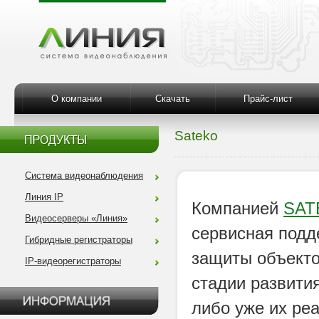
О компании
Скачать
Прайс-лист
Sateko
Система видеонаблюдения
Линия IP
Компанией
SAT
Видеосерверы «Линия»
сервисная подд
Гибридные регистраторы
защиты объекто
IP-видеорегистраторы
стадии развити
либо уже их ре