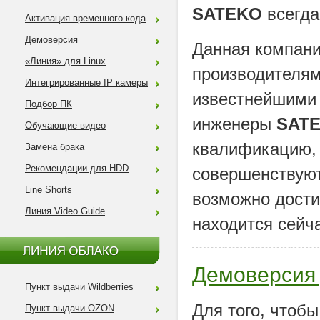
SATEKO
всегда
Активация временного кода
Демоверсия
Данная компани
«Линия» для Linux
производителям
Интегрированные IP камеры
известнейшими
Подбор ПК
инженеры
SAT
Обучающие видео
квалификацию, 
Замена брака
Рекомендации для HDD
совершенствуют
Line Shorts
возможно дости
Линия Video Guide
находится сейч
Демоверсия
Пункт выдачи Wildberries
Для того, чтоб
Пункт выдачи OZON