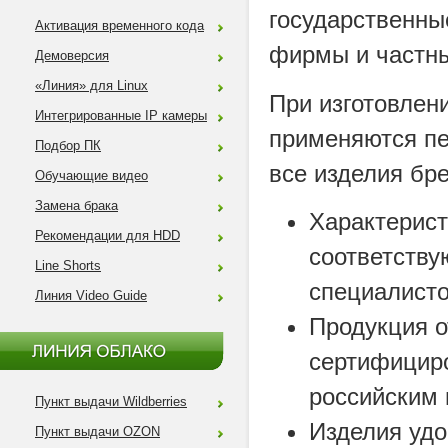
государственны
Активация временного кода
фирмы и частны
Демоверсия
«Линия» для Linux
При изготовлен
Интегрированные IP камеры
применяются пе
Подбор ПК
все изделия бр
Обучающие видео
Замена брака
Характерис
Рекомендации для HDD
соответств
Line Shorts
специалисто
Линия Video Guide
Продукция о
сертифицир
российским 
Пункт выдачи Wildberries
Изделия удо
Пункт выдачи OZON