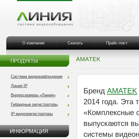
О компании
Скачать
Прайс-лист
AMATEK
Система видеонаблюдения
Линия IP
Бренд
AMATEK
Видеосерверы «Линия»
2014 года. Эта
Гибридные регистраторы
«Комплексные с
IP-видеорегистраторы
выпускаются в
системы видеон