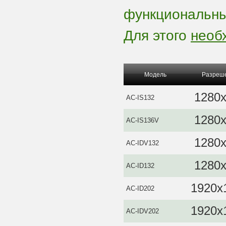
функциональны
Для этого
необ
Модель
Разреш
1280
AC-IS132
1280
AC-IS136V
1280
AC-IDV132
1280
AC-ID132
1920x
AC-ID202
1920x
AC-IDV202